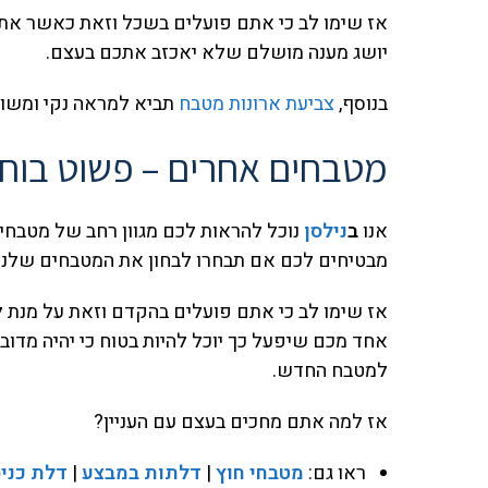
אז שימו לב כי אתם פועלים בשכל וזאת כאשר אתם
יושג מענה מושלם שלא יאכזב אתכם בעצם.
בנוסף,
צביעת ארונות מטבח
תביא למראה נקי ומשו
מטבחים אחרים – פשוט בוחר
אנו
ב
נילסן
נוכל להראות לכם מגוון רחב של מטבחים
מבטיחים לכם אם תבחרו לבחון את המטבחים שלנו
אז שימו לב כי אתם פועלים בהקדם וזאת על מנת למ
אחד מכם שיפעל כך יוכל להיות בטוח כי יהיה מדובר
למטבח החדש.
אז למה אתם מחכים בעצם עם העניין?
ראו גם:
מטבחי חוץ
|
דלתות במבצע
|
דלת כני