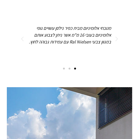
משטחי העבודה עשויים גרניט פורצלן בעובי 12
מטבחי אלומיניום מבית כפיר נילסן עשויים גופי
לים
אלומיניום בעובי 16 מ"מ אשר ניתן לצבוע אותם
ות.
במגוון צבעי Ral Nielsen עם עמידות גבוהה לחוץ.