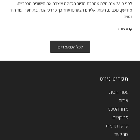
לפני כ-25 שנה חלה מהפכת הדיור הגדולה שיצרה את הישובים הכפריים:
מודיעין, מכבים, רעות. אליהם הצטרפו אחר כך פרדס שנה, בת חפר ועוד היד
נטויה
קרא עוד »
לכל המאמרים
תפריט ניווט
עמוד הבית
אודות
מדור הטכני
פרויקטים
סרטון תדמית
צור קשר