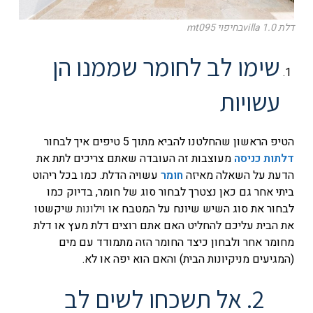
דלת villa 1.0בחיפוי mt095
שימו לב לחומר שממנו הן
עשויות
הטיפ הראשון שהחלטנו להביא מתוך 5 טיפים איך לבחור
דלתות כניסה
מעוצבות זה העובדה שאתם צריכים לתת את
הדעת על השאלה מאיזה
חומר
עשויה הדלת. כמו בכל ריהוט
ביתי אחר גם כאן נצטרך לבחור סוג של חומר, בדיוק כמו
לבחור את סוג השיש שיונח על המטבח או
וילונות
שיקשטו
את הבית עליכם להחליט האם אתם רוצים דלת מעץ או דלת
מחומר אחר ולבחון כיצד החומר הזה מתמודד עם מים
(המגיעים מניקיונות הבית) והאם הוא יפה או לא.
2. אל תשכחו לשים לב