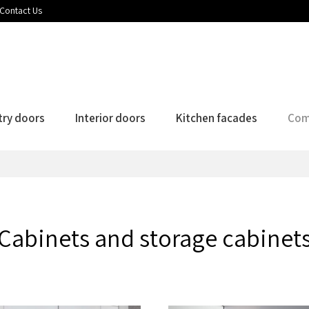
Contact Us
try doors
Interior doors
Kitchen facades
Com
Cabinets and storage cabinet