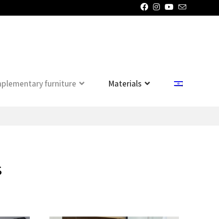
plementary furniture
Materials
s