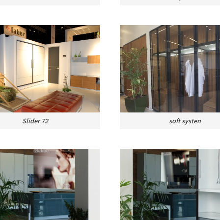
Slider 72
soft systen