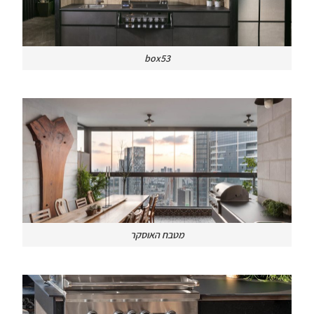
box53
מטבח האוסקר