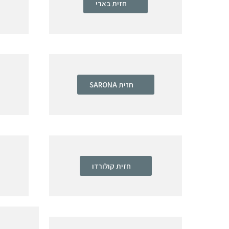
חזית בארי
חזית SARONA
חזית קולורדו