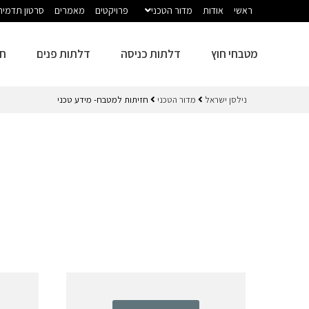
ראשי
אודות
מדור הטכני
פרויקטים
מאמרים
סרטון תדמית
מטבחי חוץ
דלתות כניסה
דלתות פנים
חז
נילסן ישראל
מדור הטכני
חזיתות למטבח- מידע טכני