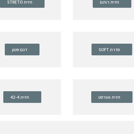
חזית רותם
חזית STRETO
סדרת SOFT
דגם סטון
חזית אוורסט
חזית 42-4