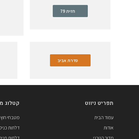
חזית 79
סדרת אביב
תפריט ניווט
קטלוג מו
עמוד הבית
מטבחי חוץ
אודות
דלתות כניס
מדור הטכני
דלתות פנים