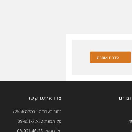
סדרת אופרה
צרים
צרו איתנו קשר
רחוב העבודה 1 רמלה 72556
ה
טל' תצוגה: 09-951-22-32
טל' מפעל: 08-921-46-35